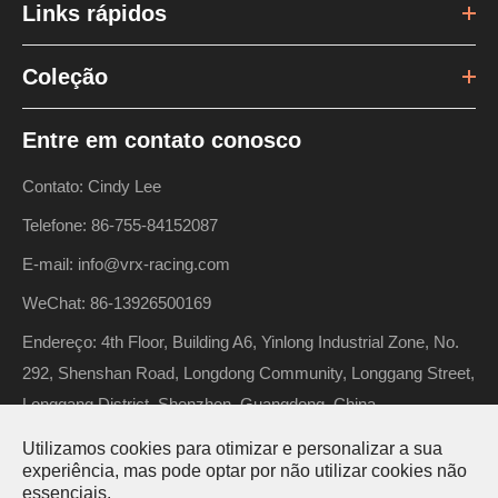
Links rápidos
Coleção
Entre em contato conosco
Contato: Cindy Lee
Telefone: 86-755-84152087
E-mail: info@vrx-racing.com
WeChat: 86-13926500169
Endereço: 4th Floor, Building A6, Yinlong Industrial Zone, No.
292, Shenshan Road, Longdong Community, Longgang Street,
Longgang District, Shenzhen, Guangdong, China
Utilizamos cookies para otimizar e personalizar a sua
experiência, mas pode optar por não utilizar cookies não
essenciais.
Direitos autorais ©
Riverhobby Tech (Shenzhen) Co., Ltd.