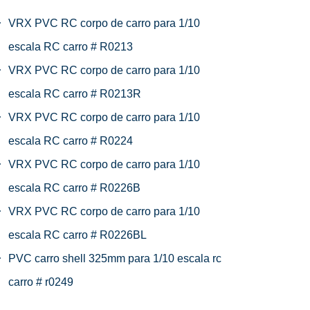
VRX PVC RC corpo de carro para 1/10
escala RC carro # R0213
VRX PVC RC corpo de carro para 1/10
escala RC carro # R0213R
VRX PVC RC corpo de carro para 1/10
escala RC carro # R0224
VRX PVC RC corpo de carro para 1/10
escala RC carro # R0226B
VRX PVC RC corpo de carro para 1/10
escala RC carro # R0226BL
PVC carro shell 325mm para 1/10 escala rc
carro # r0249