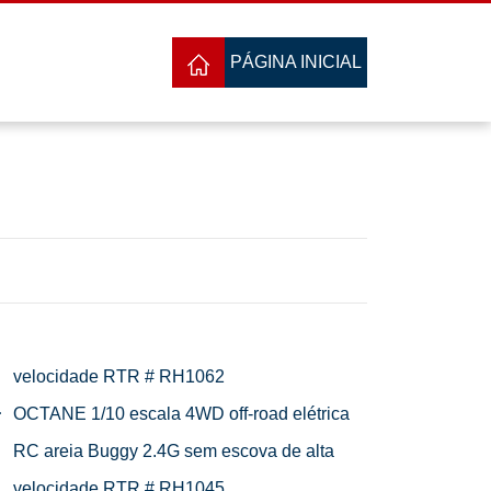
PÁGINA INICIAL
velocidade RTR # RH1062
OCTANE 1/10 escala 4WD off-road elétrica
RC areia Buggy 2.4G sem escova de alta
velocidade RTR # RH1045