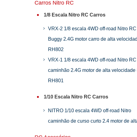
Carros Nitro RC
1/8 Escala Nitro RC Carros
VRX-2 1/8 escala 4WD off-road Nitro RC
Buggy 2.4G motor carro de alta velocida
RH802
VRX-1 1/8 escala 4WD off-road Nitro RC
caminhão 2.4G motor de alta velocidade
RH801
1/10 Escala Nitro RC Carros
NITRO 1/10 escala 4WD off-road Nitro
caminhão de curso curto 2.4 motor de alt