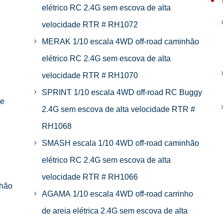
elétrico RC 2.4G sem escova de alta
velocidade RTR # RH1072
MERAK 1/10 escala 4WD off-road caminhão
elétrico RC 2.4G sem escova de alta
velocidade RTR # RH1070
SPRINT 1/10 escala 4WD off-road RC Buggy
de
2.4G sem escova de alta velocidade RTR #
RH1068
SMASH escala 1/10 4WD off-road caminhão
elétrico RC 2.4G sem escova de alta
velocidade RTR # RH1066
nhão
AGAMA 1/10 escala 4WD off-road carrinho
de areia elétrica 2.4G sem escova de alta