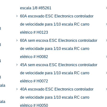
escala 1/8 #85261
60A escovado ESC Electronics controlador
de velocidade para 1/10 escala RC carro
8
elétrico # H0123
60A sem escova ESC Electronics controlador
3
de velocidade para 1/10 escala RC carro
elétrico # H0082
4
45A sem escova ESC Electronics controlador
de velocidade para 1/10 escala RC carro
8
elétrico # H0072
ala
40A escovado ESC Electronics controlador
de velocidade para 1/10 escala RC carro
ala
elétrico # H0050