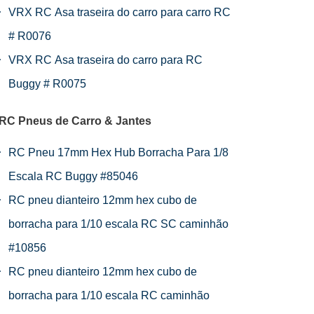
VRX RC Asa traseira do carro para carro RC
# R0076
VRX RC Asa traseira do carro para RC
Buggy # R0075
RC Pneus de Carro & Jantes
RC Pneu 17mm Hex Hub Borracha Para 1/8
Escala RC Buggy #85046
RC pneu dianteiro 12mm hex cubo de
borracha para 1/10 escala RC SC caminhão
#10856
RC pneu dianteiro 12mm hex cubo de
borracha para 1/10 escala RC caminhão