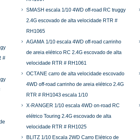
SMASH escala 1/10 4WD off-road RC truggy
2.4G escovado de alta velocidade RTR #
RH1065
AGAMA 1/10 escala 4WD off-road carrinho
ggy
de areia elétrico RC 2.4G escovado de alta
R #
velocidade RTR # RH1061
OCTANE carro de alta velocidade escovado
ggy
4WD off-road carrinho de areia elétrico 2.4G
#
RTR # RH1043 escala 1/10
X-RANGER 1/10 escala 4WD on-road RC
elétrico Touring 2.4G escovado de alta
ade
velocidade RTR # RH1025
BLITZ 1/10 Escala 2WD Carro Elétrico de