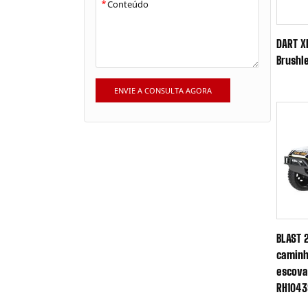
*
DART X
Brushl
ENVIE A CONSULTA AGORA
BLAST 
caminh
escova
RH1043