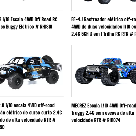
B 1/18 Escala 4WD Off Road RC
BF-4J Rastreador elétrico off-r
ess Buggy Elétrico # RH1819
4WD de duas velocidades 1/10 es
2.4G 5CH 3 em 1 Trilha RC RTR # 
2.0 1/10 escala 4WD off-road
MEGREZ Escala 1/10 4WD Off-roa
ão elétrico de curso curto 2.4G
Truggy 2.4G sem escova de alta
do de alta velocidade RTR #
velocidade RTR # RH1074
SC