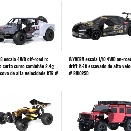
1/8 escala 4WD off-road rc
WYVERN escala 1/10 4WD on-roa
co curto curso caminhão 2.4g
drift 2.4G escovado de alta vel
cova de alta velocidade RTR #
# RH1025D