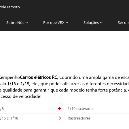
trole remoto
Sobre Nós
Por que VRX
Soluções
Ser u
desempenho
Carros elétricos RC
, Cobrindo uma ampla gama de escal
la 1/16 e 1/18, etc., que pode satisfazer as diferentes necessidade
 qualidade para garantir que cada modelo tenha forte potência, 
xcesso de velocidade!
1/8
1/10 escovado
1/16 & 1/18
Rastreadores