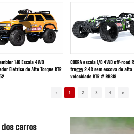
ambler 1:10 Escala 4WD
COBRA escala 1/8 4WD off-road 
ador Elétrico de Alto Torque RTR
truggy 2.4G sem escova de alta
52
velocidade RTR # RH818
«
1
2
3
4
»
 dos carros