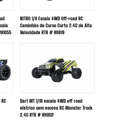
oad
NITRO 1/8 Escala 4WD Off-road RC
cala
Caminhão de Curso Curto 2.4G de Alta
RH1055
Velocidade RTR # RH819
d RC
Dart MT 1/18 escala 4WD off road
elétrico sem escova RC Monster Truck
2.4G RTR # RH1812