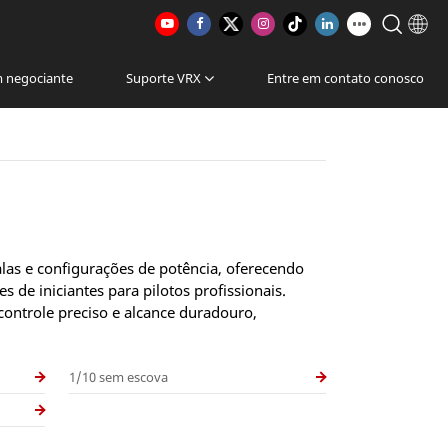
m negociante
Suporte VRX
Entre em contato conosco
as e configurações de potência, oferecendo
s de iniciantes para pilotos profissionais.
controle preciso e alcance duradouro,
1/10 sem escova