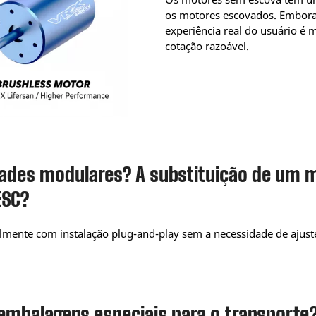
os motores escovados. Embora o
experiência real do usuário é
cotação razoável.
ades modulares? A substituição de um m
ESC?
ralmente com instalação plug-and-play sem a necessidade de ajuste
em embalagens especiais para o transport