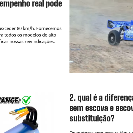
sempenho real pode
 exceder 80 km/h. Fornecemos
ra todos os modelos de alto
icar nossas reivindicações.
2. qual é a diferen
sem escova e escov
substituição?
Os motores sem escova têm um