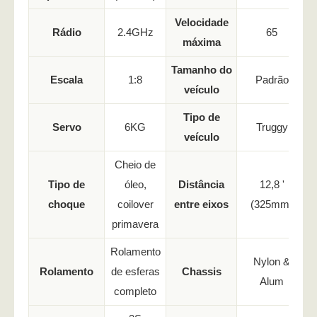
Velocidade
Rádio
2.4GHz
65
máxima
Tamanho do
Escala
1:8
Padrão
veículo
Tipo de
Servo
6KG
Truggy
veículo
Cheio de
Tipo de
óleo,
Distância
12,8 '
choque
coilover
entre eixos
(325mm)
primavera
Rolamento
Nylon &
Rolamento
de esferas
Chassis
Alum
completo