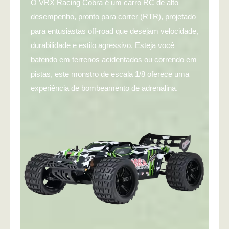
O VRX Racing Cobra é um carro RC de alto
desempenho, pronto para correr (RTR), projetado
para entusiastas off-road que desejam velocidade,
durabilidade e estilo agressivo. Esteja você
batendo em terrenos acidentados ou correndo em
pistas, este monstro de escala 1/8 oferece uma
experiência de bombeamento de adrenalina.