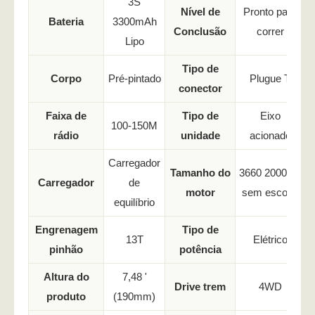
3S
Nível de
Pronto para
Bateria
3300mAh
Conclusão
correr
Lipo
Tipo de
Corpo
Pré-pintado
Plugue T
conector
Faixa de
Tipo de
Eixo
100-150M
rádio
unidade
acionado
Carregador
Tamanho do
3660 2000KV
Carregador
de
motor
sem escova
equilíbrio
Engrenagem
Tipo de
13T
Elétrico
pinhão
potência
Altura do
7,48 '
Drive trem
4WD
produto
(190mm)