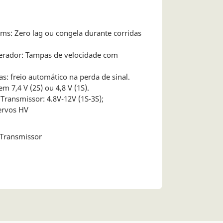
3ms: Zero lag ou congela durante corridas
elerador: Tampas de velocidade com
s: freio automático na perda de sinal.
em 7,4 V (2S) ou 4,8 V (1S).
Transmissor: 4.8V-12V (1S-3S);
servos HV
Transmissor