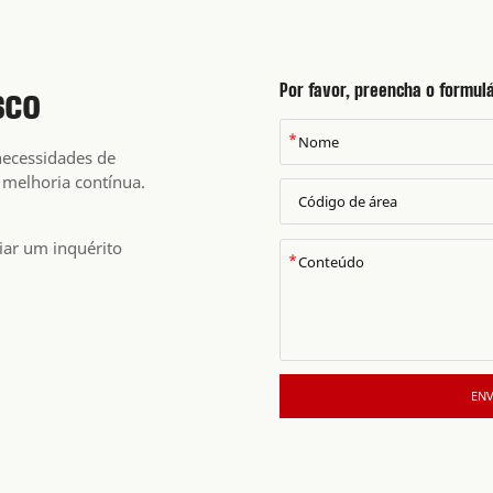
Por favor, preencha o formulá
sco
*
ecessidades de
 melhoria contínua.
iar um inquérito
*
ENV