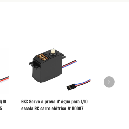
1/10
6KG Servo à prova d' água para 1/10
FS-MG4 Flysky
05
escala RC carro elétrico # H0067
transmissor p
H0138