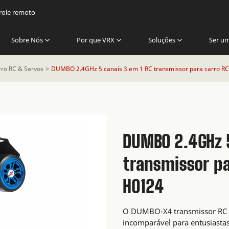
trole remoto
Sobre Nós
Por que VRX
Soluções
Ser u
rro RC & Servos
DUMBO 2.4GHz 5 canais 3 em 1 RC transmissor para carro R
DUMBO 2.4GHz 5
transmissor pa
H0124
O DUMBO-X4 transmissor RC 
incomparável para entusiastas