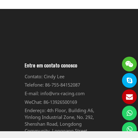
Entre em contato conosco
Contato: Cindy Lee
Telefone: 86-755-84152087
E-mail: info@vrx-racing.com
WeChat: 86-13926500169
Endereço: 4th Floor, Building A6,
Yinlong Industrial Zone, No. 292,
Shenshan Road, Longdong
Community, Longgang Street,
Longgang District, Shenzhen,