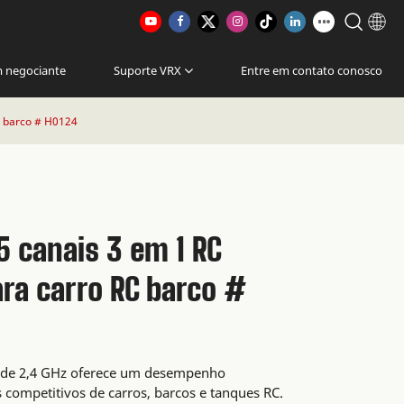
m negociante
Suporte VRX
Entre em contato conosco
C barco # H0124
 canais 3 em 1 RC
ra carro RC barco #
de 2,4 GHz oferece um desempenho
 competitivos de carros, barcos e tanques RC.