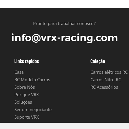
Pronto para trabalhar conosco?
info@vrx-racing.com
Links rápidos
Coleção
Casa
Carros elétricos RC
RC Modelo Carros
Carros Nitro RC
Sobre Nós
RC Acessórios
Por que VRX
Soluções
Ser um negociante
Suporte VRX
Entre em contato conosco