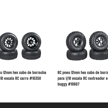
u 12mm hex cubo de borracha
RC pneu 12mm hex cubo de borr
/10 escala RC carro #10350
para 1/10 escala RC rastreador e
buggy #10687