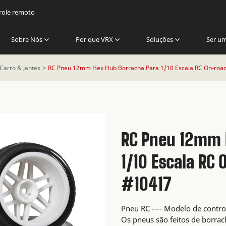
trole remoto
Sobre Nós
Por que VRX
Soluções
Ser u
Carro & Jantes
RC Pneu 12mm Hex Hub Borracha Para 1/10 Escala RC On-road
RC Pneu 12mm 
1/10 Escala RC
#10417
Pneu RC ---- Modelo de contro
Os pneus são feitos de borrac