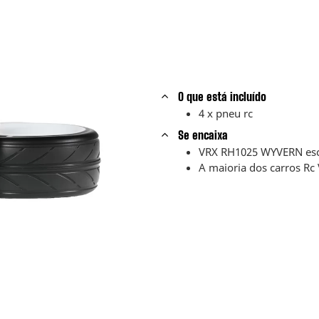
O que está incluído
4 x pneu rc
Se encaixa
VRX RH1025 WYVERN esc
A maioria dos carros Rc