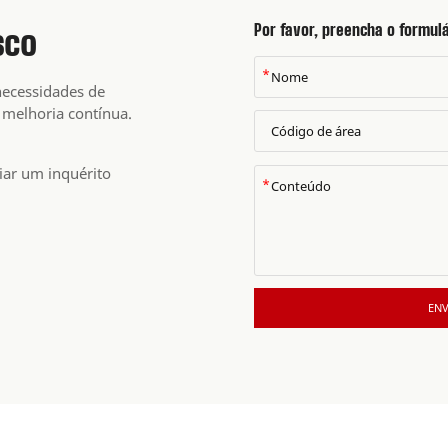
Por favor, preencha o formulá
sco
*
ecessidades de
 melhoria contínua.
iar um inquérito
*
ENV