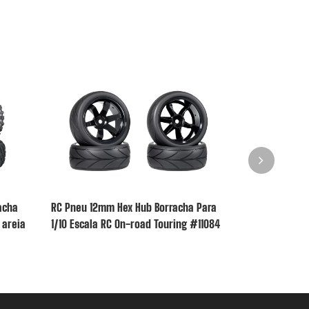
acha
RC Pneu 12mm Hex Hub Borracha Para
RC pneu 12mm
 areia
1/10 Escala RC On-road Touring #11084
para 1/10 esc
#10211