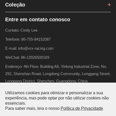
Coleção
Entre em contato conosco
Contato: Cindy Lee
Telefone: 86-755-84152087
E-mail: info@vrx-racing.com
WeChat: 86-13926500169
Endereço: 4th Floor, Building A6, Yinlong Industrial Zone, No.
292, Shenshan Road, Longdong Community, Longgang Street,
Longgang District, Shenzhen, Guangdong, China
Utilizamos cookies para otimizar e personalizar a sua
experiência, mas pode optar por não utilizar cookies não
Direitos autorais ©
Riverhobby Tech (Shenzhen) Co., Ltd.
essenciais.
Para saber mais, leia o nosso
Política de Privacidade
Todos os direitos reservados.