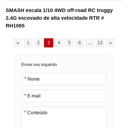
SMASH escala 1/10 4WD off-road RC truggy
2.4G escovado de alta velocidade RTR #
RH1065
«
1
2
3
4
5
6
...
13
»
Envie seu inquérito
*
*
*